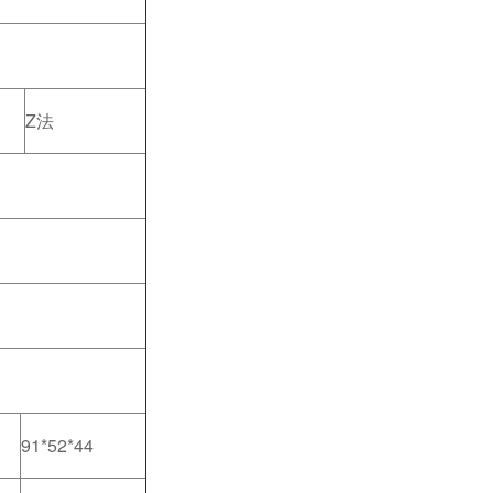
Z法
91*52*44