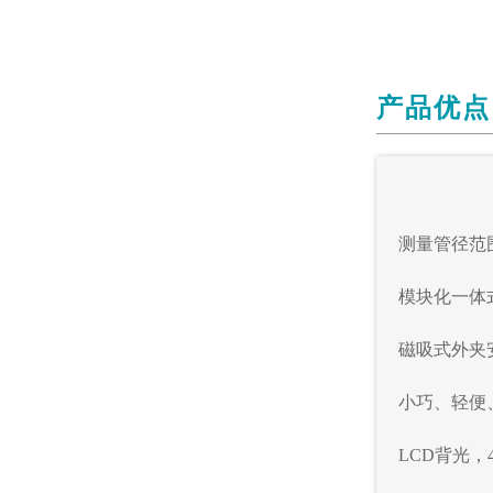
产品优点
测量管径范
模块化一体
磁吸式外夹
小巧、轻便
LCD
背光，