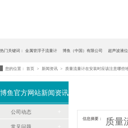
热门关键词：
金属管浮子流量计
博鱼（中国）有限公司
超声波液位
您的位置：
首页
新闻资讯
质量流量计在安装时应该注意哪些
>
>
博鱼官方网站新闻资讯
公司动态
质量
信息摘要：
常见问题