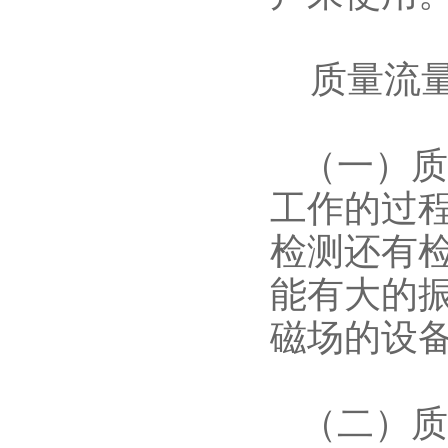
质量流量
（一）质
工作的过
检测还有
能有大的
磁场的设
（二）质