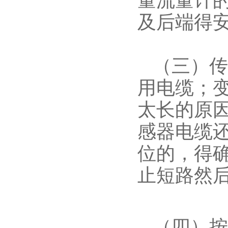
及后端得
（三）传
用电缆；
太长的原
感器电缆
位的，得
止短路然
（四）按