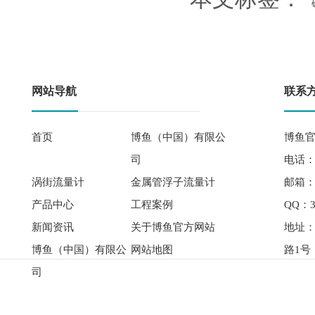
网站导航
联系
首页
博鱼（中国）有限公
博鱼官
司
电话： 
涡街流量计
金属管浮子流量计
邮箱：qi
产品中心
工程案例
QQ：3
新闻资讯
关于博鱼官方网站
地址
博鱼（中国）有限公
网站地图
路1号
司