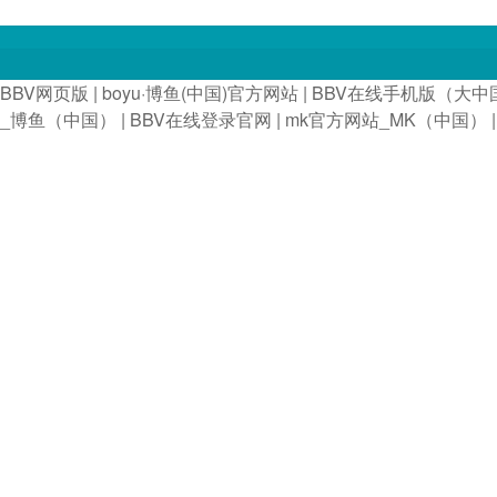
BBV网页版
|
boyu·博鱼(中国)官方网站
|
BBV在线手机版（大中
_博鱼（中国）
|
BBV在线登录官网
|
mk官方网站_MK（中国）
|