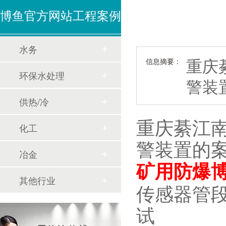
博鱼官方网站工程案例
水务
重庆
信息摘要：
环保水处理
警装
供热/冷
重庆綦江
化工
警装置的
冶金
矿用防爆
其他行业
传感器管
试