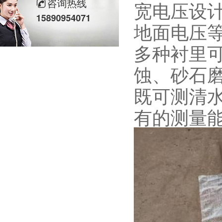
咨询热线
宽电压设
15890954071
地面电压
多种衬里
蚀、砂石
既可测清
有的测量